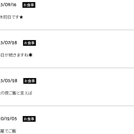
お食事
3/09/16
休初日です★
お食事
3/07/28
い日が続きますね☀
お食事
3/03/28
松の夜ご飯と言えば
お食事
0/12/05
部屋でご飯