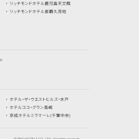
リッチモンドホテル
鹿児島天文館
リッチモンドホテル
那覇久茂地
hi
ホテル・ザ・
ウエストヒルズ・水戸
ホテルココ・
グラン高崎
京成ホテルミラマーレ
(千葉中央)
© RNT HOTELS CO.,LTD. All rights reserved.