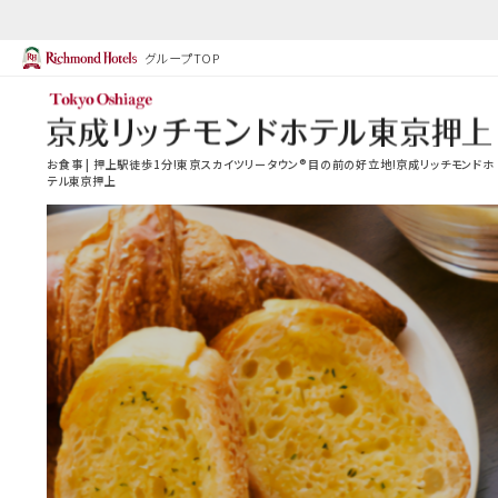
グループTOP
お食事 | 押上駅徒歩1分!東京スカイツリータウン®目の前の好立地!京成リッチモンドホ
テル東京押上