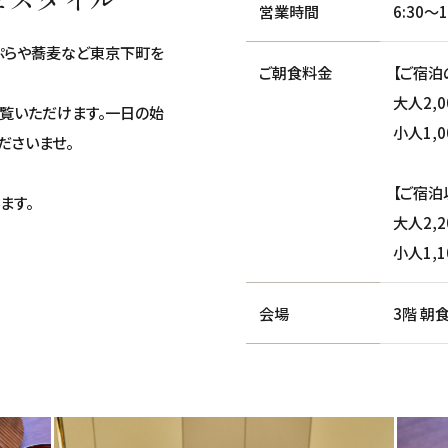
営業時間
6:30～1
ぷらや蕎麦など東京下町を
ご朝食料金
【ご宿泊
大人2,0
覧いただけます。一日の始
小人1,0
ださいませ。
【ご宿泊
ます。
大人2,2
小人1,1
会場
3階 朝