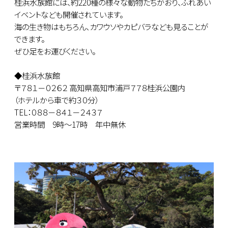
桂浜水族館には、約220種の様々な動物たちがおり、ふれあい
イベントなども開催されています。
海の生き物はもちろん、カワウソやカピバラなども見ることが
できます。
ぜひ足をお運びください。
◆桂浜水族館
〒７８１－０２６２ 高知県高知市浦戸７７８桂浜公園内
（ホテルから車で約３０分）
TEL：０８８－８４１－２４３７
営業時間 9時～17時 年中無休