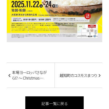
本場ヨーロッパさなが
越知町のコスモスまつり
ら!? ～ Christmas
Market in Kochi ～
記事一覧に戻る