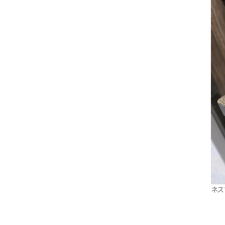
プロ
ネス
Re