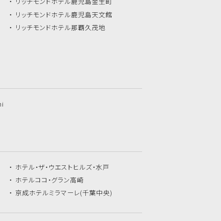
リッチモンドホテル
鹿児島金生町
リッチモンドホテル
鹿児島天文館
リッチモンドホテル
那覇久茂地
hi
ホテル・ザ・
ウエストヒルズ・水戸
ホテルココ・
グラン高崎
京成ホテルミラマーレ
(千葉中央)