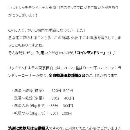
いつもリッチモンドホテル東京目白スタッフブログをご覧いただきあり
がとうございます！
6月に入り、ついに梅雨の季節になってきました！
急な雨に降られることも多いこの時期、外出中にお洋服を濡らしてしま
うこともありますよね。
そんな時にぜひご利用いただきたいのが、
「コインランドリー」
です♪
リッチモンドホテル東京目白では、フロント階より一つ下、G1フロアにラ
ンドリーコーナーがあり、
全自動洗濯乾燥機３台
のご用意があります。
・洗濯～乾燥（標準） …120分 500円
・洗濯～乾燥（少量） …80分 400円
・洗濯のみ（6kgまで） …35分 300円
・乾燥のみ（3kgまで） …30分 100円
洗剤と柔軟剤は自動投入
ですので、
ご用意いただく必要はございません