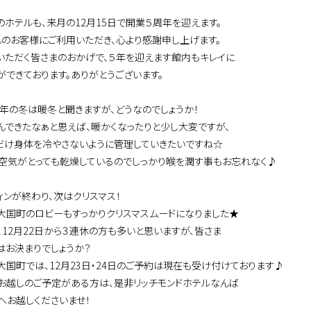
のホテルも、来月の12月15日で開業５周年を迎えます。
んのお客様にご利用いただき、心より感謝申し上げます。
いただく皆さまのおかげで、５年を迎えます館内もキレイに
ができております。ありがとうございます。
今年の冬は暖冬と聞きますが、どうなのでしょうか！
んできたなぁと思えば、暖かくなったりと少し大変ですが、
だけ身体を冷やさないように管理していきたいですね☆
、空気がとっても乾燥しているのでしっかり喉を潤す事もお忘れなく♪
ィンが終わり、次はクリスマス！
大国町のロビーもすっかりクリスマスムードになりました★
、12月22日から３連休の方も多いと思いますが、皆さま
はお決まりでしょうか？
大国町では、12月23日・24日のご予約は現在も受け付けております♪
お越しのご予定がある方は、是非リッチモンドホテルなんば
へお越しくださいませ！