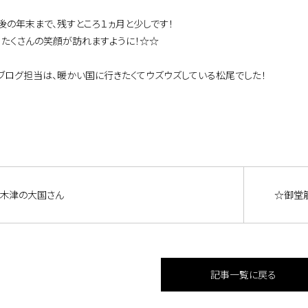
後の年末まで、残すところ１ヵ月と少しです！
、たくさんの笑顔が訪れますように！☆☆
ブログ担当は、暖かい国に行きたくてウズウズしている松尾でした！
木津の大国さん
☆御堂筋
記事一覧に戻る