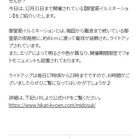
せんか？
今日は、12月31日まで開催されている【御堂筋イルミネーショ
ン】をご紹介いたします。
御堂筋イルミネーションとは、梅田から難波まで続いている御
堂筋の街路樹に、約4ｋｍに渡って電球が装飾され、ライトアッ
プされています。
また、エリアによって明るさや色が異なり、開催期間限定でフォ
トモニュメントも設置されております。
ライトアップは毎日17時頃から23時までですので、お時間がご
ざいましたらぜひご覧になってはいかがでしょうか♪
詳細は、下記ＵＲＬより公式ＨＰをご覧ください。
https://www.hikari-kyoen.com/midosuji/