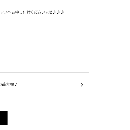
タッフへお申し付けくださいませ♪♪♪
の苺大福♪