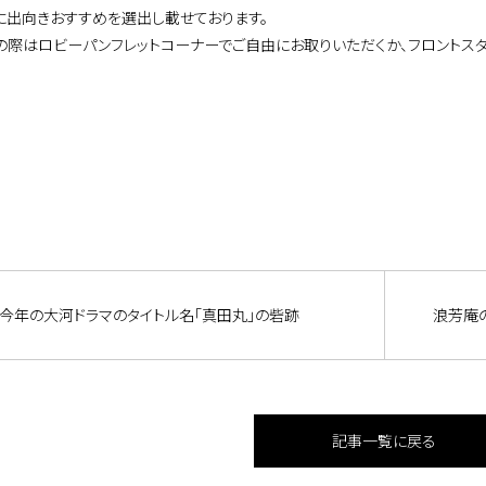
に出向きおすすめを選出し載せております。
の際はロビーパンフレットコーナーでご自由にお取りいただくか、フロントス
今年の大河ドラマのタイトル名「真田丸」の砦跡
浪芳庵
記事一覧に戻る