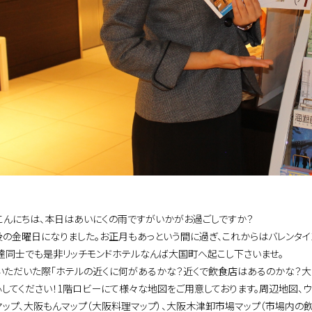
こんにちは、本日はあいにくの雨ですがいかがお過ごしですか？
後の金曜日になりました。お正月もあっという間に過ぎ、これからはバレンタイ
達同士でも是非リッチモンドホテルなんば大国町へ起こし下さいませ。
いただいた際「ホテルの近くに何があるかな？近くで飲食店はあるのかな？
心してください！1階ロビーにて様々な地図をご用意しております。周辺地図、
マップ、大阪もんマップ（大阪料理マップ）、大阪木津卸市場マップ（市場内の