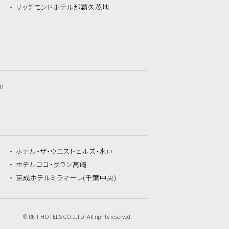
リッチモンドホテル
那覇久茂地
hi
ホテル・ザ・
ウエストヒルズ・水戸
ホテルココ・
グラン高崎
京成ホテルミラマーレ
(千葉中央)
© RNT HOTELS CO.,LTD. All rights reserved.