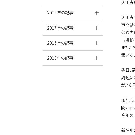
天王寺
2018年の記事
天王寺
市立動
2017年の記事
公園内
古墳跡
2016年の記事
またこ
築いて
2015年の記事
先日、
周辺に
がよく
また、
開かれ
今年の
新名所