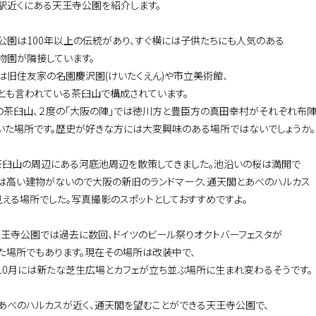
駅近くにある天王寺公園を紹介します。
公園は100年以上の伝統があり、すぐ横には子供たちにも人気のある
物園が隣接しています。
は旧住友家の名園慶沢園(けいたくえん)や市立美術館、
とも言われている茶臼山で構成されています。
の茶臼山、２度の「大阪の陣」では徳川方と豊臣方の真田幸村がそれぞれ布
いた場所です。歴史が好きな方には大変興味のある場所ではないでしょうか。
茶臼山の周辺にある河底池周辺を散策してきました。池沿いの桜は満開で
は高い建物がないので大阪の新旧のランドマーク、通天閣とあべのハルカス
見える場所でした。写真撮影のスポットとしておすすめですよ。
天王寺公園では過去に数回、ドイツのビール祭りオクトバーフェスタが
た場所でもあります。現在その場所は改装中で、
10月には新たな芝生広場とカフェが立ち並ぶ場所に生まれ変わるそうです。
あべのハルカスが近く、通天閣を望むことができる天王寺公園で、