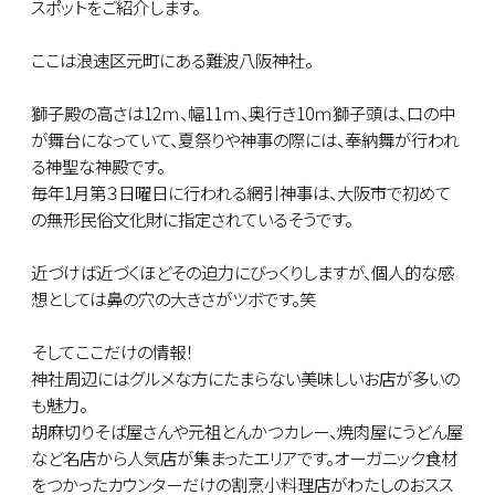
スポットをご紹介します。
ここは浪速区元町にある難波八阪神社。
獅子殿の高さは12ｍ、幅11ｍ、奥行き10ｍ獅子頭は、口の中
が舞台になっていて、夏祭りや神事の際には、奉納舞が行われ
る神聖な神殿です。
毎年1月第３日曜日に行われる網引神事は、大阪市で初めて
の無形民俗文化財に指定されているそうです。
近づけば近づくほどその迫力にびっくりしますが、個人的な感
想としては鼻の穴の大きさがツボです。笑
そしてここだけの情報！
神社周辺にはグルメな方にたまらない美味しいお店が多いの
も魅力。
胡麻切りそば屋さんや元祖とんかつカレー、焼肉屋にうどん屋
など名店から人気店が集まったエリアです。オーガニック食材
をつかったカウンターだけの割烹小料理店がわたしのおスス