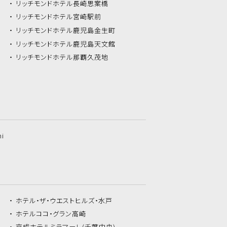
リッチモンドホテル
長崎思案橋
リッチモンドホテル
宮崎駅前
リッチモンドホテル
鹿児島金生町
リッチモンドホテル
鹿児島天文館
リッチモンドホテル
那覇久茂地
hi
ホテル・ザ・
ウエストヒルズ・水戸
ホテルココ・
グラン高崎
京成ホテルミラマーレ
(千葉中央)