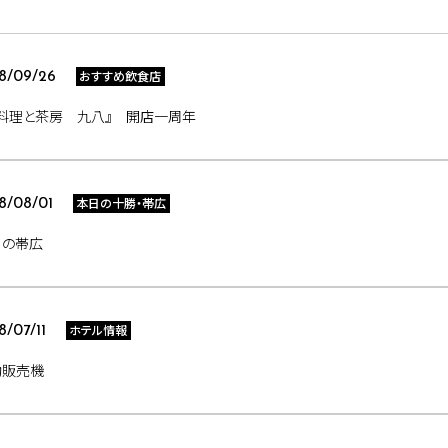
おすすめ飲食店
8/09/26
御料理と茶房 九八』 開店一周年
本日の十勝・帯広
8/08/01
日の帯広
ホテル情報
8/07/11
動販売機