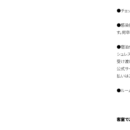
●チェ
●感染
す。何
●宿泊
シュレ
受け渡
公式サ
払いは
●ルー
客室で