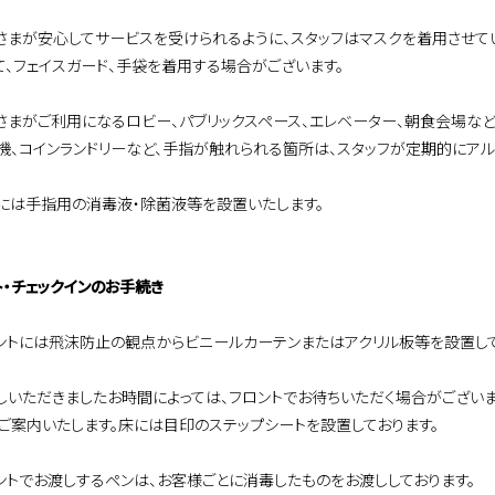
さまが安心してサービスを受けられるように、スタッフはマスクを着用させて
て、フェイスガード、手袋を着用する場合がございます。
さまがご利用になるロビー、パブリックスペース、エレベーター、朝食会場など
機、コインランドリーなど、手指が触れられる箇所は、スタッフが定期的にアル
には手指用の消毒液・除菌液等を設置いたします。
ト・チェックインのお手続き
ントには飛沫防止の観点からビニールカーテンまたはアクリル板等を設置して
しいただきましたお時間によっては、フロントでお待ちいただく場合がございま
、ご案内いたします。床には目印のステップシートを設置しております。
ントでお渡しするペンは、お客様ごとに消毒したものをお渡ししております。