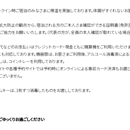
ックイン時ご宿泊のみなさまに検温を実施しております。体調がすぐれないお客
拡大防止の観点から、宿泊される方のご本人さま確認ができる証明書（免許
卒ご協力をお願いいたします。（代表の方が、全員の本人確認が取れている場
代などのお支払いはクレジットカード・現金ともに精算機をご利用いただけま
スも対応しております。機器類は、お客さまご利用後、アルコール消毒液による
しは、コイントレーを利用しております。
イトや各種予約サイトでは予約時にオンラインによる事前カード決済もお選び
ございません。
ムキーは、1枚ずつ消毒したものをお渡ししております。
ごゆっくりお過ごしください