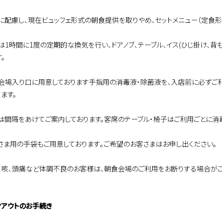
に配慮し、現在ビュッフェ形式の朝食提供を取りやめ、セットメニュー（定食形
は1時間に1度の定期的な換気を行い、ドアノブ、テーブル、イス(ひじ掛け、背
。
会場入り口に用意しております手指用の消毒液・除菌液を、入店前に必ずご
ます。
は間隔をあけてご案内しております。客席のテーブル・椅子はご利用ごとに消
さま用の手袋もご用意しております｡ご希望のお客さまはお申し出ください。
､咳､頭痛など体調不良のお客様は、朝食会場のご利用をお断りする場合がご
クアウトのお手続き