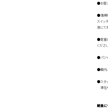
●お客
●清掃
スイッ
液にて
●客室
くださ
●パジ
●館内
●スタ
滞在中
朝食に