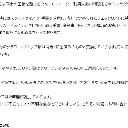
さま同士の密接を避けるため、エレベーター利用人数の制限をさせていただく
時にはスタッフはマスク・手袋を着用し、当社で定められたチェックリストに基
チ、カードスイッチ、机、椅子、取っ手類、冷蔵庫、キャビネット扉、電話機、ドラ
拭き取りによる消毒を行っております。
内のグラス、マグカップ類は消毒・除菌済みのものと交換しております。使い
いませ。
ャマやタオル、リネン類はクリーニング済みのものをご用意しております。
、客室内はビル管理法に基づき、空気環境を整えております。客室内は24時
ッフは24時間常駐しております。
、ご不安なことや不明な点などございましたら、どうぞお気軽にお問い合わ
ついて