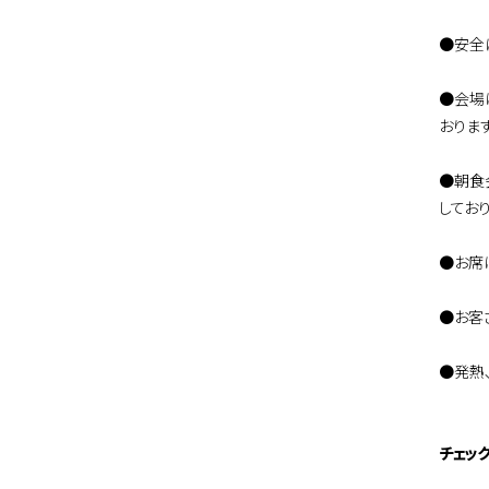
●安全
●会場
おります
●朝食
しており
●お席
●お客
●発熱
チェッ