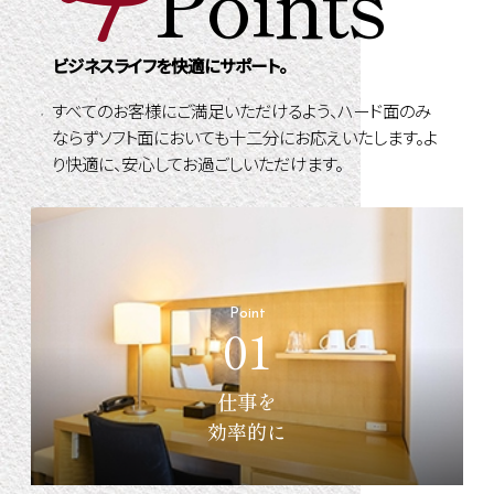
Points
ビジネスライフを快適にサポート。
すべてのお客様にご満足いただけるよう、ハード面のみ
ならずソフト面においても十二分にお応えいたします。よ
り快適に、安心してお過ごしいただけます。
Point
01
仕事を
効率的に