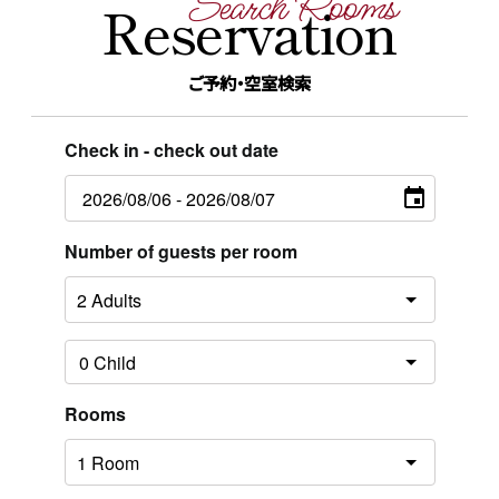
Search Rooms
Reservation
ご予約・空室検索
Check in - check out date
Number of guests per room
Rooms