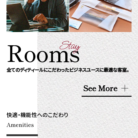
Rooms
Stay
全てのディティールにこだわったビジネスユースに最適な客室。
See More
快適・機能性への
こだわり
Amenities