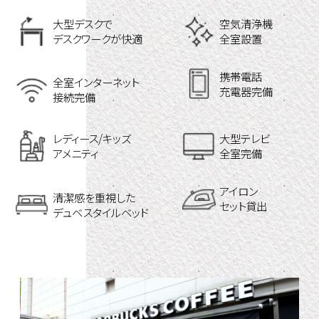
大型デスクで
空気清浄機
デスクワークが快適
全室設置
携帯電話
全室インターネット
充電器完備
接続完備
レディース/キッズ
大型テレビ
アメニティ
全室完備
アイロン
清潔感を重視した
セット貸出
デュベスタイルベッド