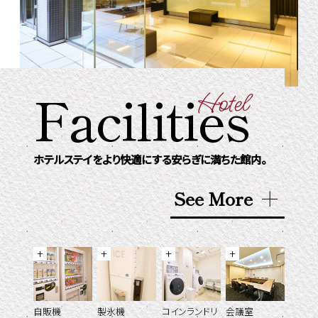
Facilities
Hotel
ホテルステイをより快適にする
安らぎに満ちた館内。
See More
自販機
製氷機
コインランドリ
会議室