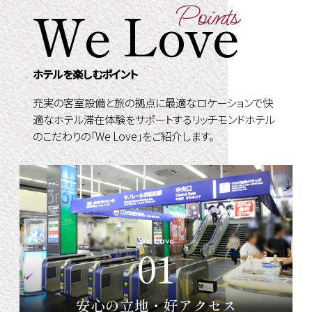
We
Love
Points
ホテルを楽しむポイント
充実の客室設備と旅の拠点に最適なロケーションで快
適なホテル滞在体験をサポートするリッチモンドホテル
のこだわりの「We Love」をご紹介します。
We Love
01
安心の立地・好アクセス