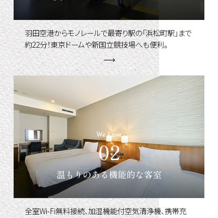
羽田空港からモノレールで最寄り駅の「浜松町駅」まで
約22分！東京ドームや新国立競技場へも便利。
We Love
02
温もりのある
機能的な客室
全室Wi-Fi無料接続、加湿機能付空気清浄機、携帯充