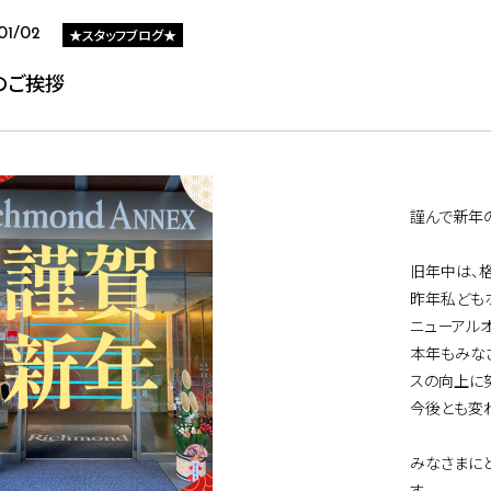
★スタッフブログ★
01/02
のご挨拶
謹んで新年
旧年中は、
昨年私ども
ニューアル
本年もみな
スの向上に
今後とも変
みなさまに
す。