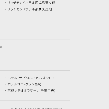
リッチモンドホテル
鹿児島天文館
リッチモンドホテル
那覇久茂地
hi
ホテル・ザ・
ウエストヒルズ・水戸
ホテルココ・
グラン高崎
京成ホテルミラマーレ
(千葉中央)
© RNT HOTELS CO.,LTD. All rights reserved.