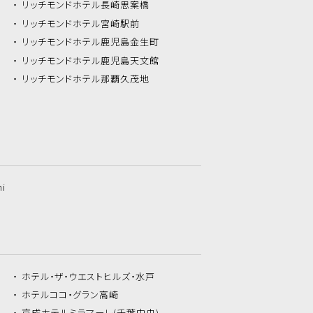
リッチモンドホテル
長崎思案橋
リッチモンドホテル
宮崎駅前
リッチモンドホテル
鹿児島金生町
リッチモンドホテル
鹿児島天文館
リッチモンドホテル
那覇久茂地
hi
ホテル・ザ・
ウエストヒルズ・水戸
ホテルココ・
グラン高崎
京成ホテルミラマーレ
(千葉中央)