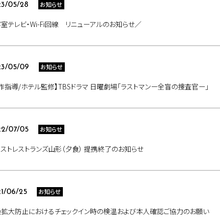
お知らせ
3/05/28
室テレビ・Wi-Fi回線 リニューアルのお知らせ／
お知らせ
3/05/09
作指導/ホテル監修】TBSドラマ 日曜劇場「ラストマンー全盲の捜査官ー」
お知らせ
2/07/05
ストレストランズ山形（夕食） 提携終了のお知らせ
お知らせ
1/06/25
染拡大防止におけるチェックイン時の検温および本人確認ご協力のお願い