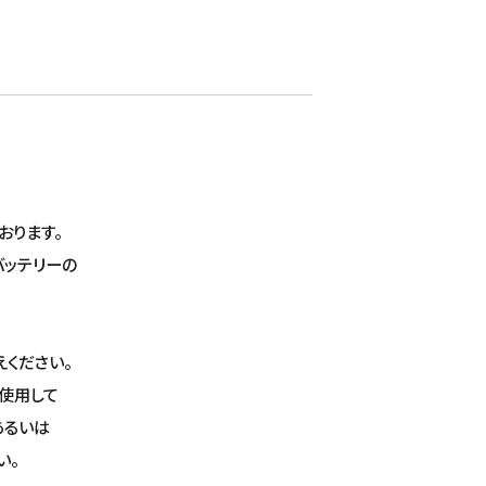
。
おります。
バッテリーの
ください。
使用して
あるいは
い。