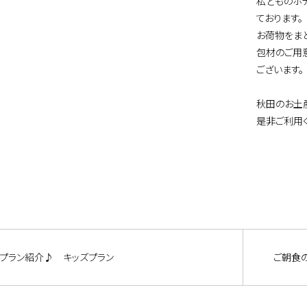
私どものホ
ております。
お荷物をま
包材のご用
ございます。
秋田のお土
是非ご利用
プラン紹介♪ キッズプラン
ご朝食