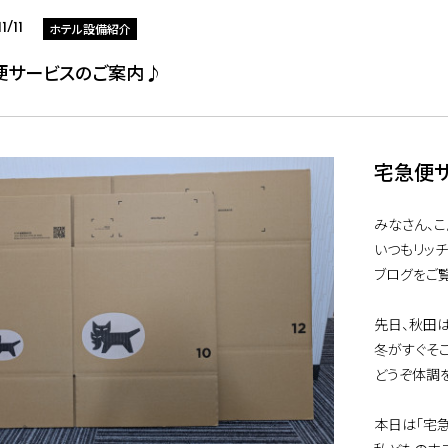
ホテル設備紹介
1/11
便サービスのご案内♪
宅急便
みなさん、こ
いつもリッ
ブログをご
先日、秋田
冬がすぐそ
どうぞ体調
本日は「宅