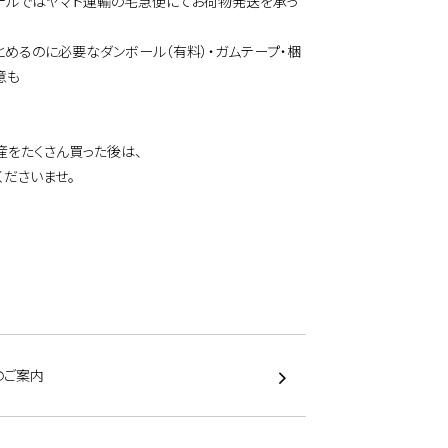
テルではヤマト運輸の宅急便にてお荷物発送を承っ
とめるのに必要なダンボール（有料）・ガムテープ・梱
意も
産をたくさん買った後は、
くださいませ。
のご案内