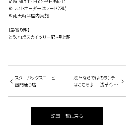
※時間は土・日祝・平日も同じ
※ラストオ－ダ－はフ－ド22時
※雨天時は屋内実施
【最寄り駅】
とうきょうスカイツリ－駅・押上駅
スターバックスコーヒー
浅草ならではのランチ
雷門通り店
はこちら♪ -浅草今
半-
記事一覧に戻る