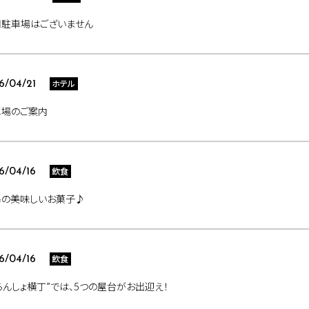
用駐車場はございません
ホテル
6/04/21
車場のご案内
飲食
6/04/16
島の美味しいお菓子♪
飲食
6/04/16
らんしょ横丁”では、5つの屋台がお出迎え！