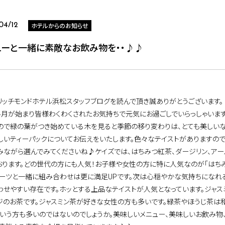
ホテルからのお知らせ
04/12
ューと一緒に素敵なお飲み物を・・♪♪
リッチモンドホテル浜松スタッフブログを読んで頂き誠ありがとうございます。
4月が始まり皆様わくわくされたお気持ちで元気にお過ごしでいらっしゃいます
ので緑の葉がつき始めている木を見ると季節の移り変わりは、とても美しいな
しいティーパックについてお伝えをいたします。色々なテイストがありますので
みながら選んでみてくださいね♪ケイズでは、はちみつ紅茶、ダージリン、アー
おります。どの世代の方にも人気！お子様や女性の方に特に人気なのが「はちみ
イーツと一緒に組み合わせは更に満足UPです。次は心穏やかな気持ちになれ
わせやすい存在です。ホッとする上品なテイストが人気となっています。ジャ
ジのお茶です。ジャスミン茶が好きな女性の方も多いです。緑茶やほうじ茶は
という方も多いのではないのでしょうか。美味しいメニュー、美味しいお飲み