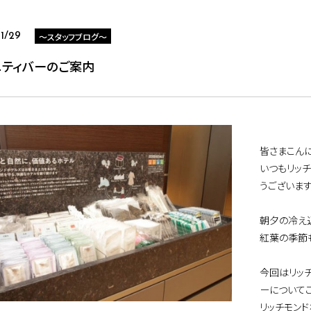
～スタッフブログ～
1/29
ニティバーのご案内
皆さまこんに
いつもリッ
うございます
朝夕の冷え
紅葉の季節
今回はリッ
ーについて
リッチモンド