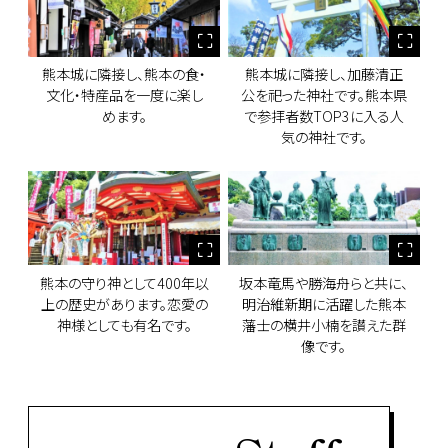
熊本城に隣接し、熊本の食・
熊本城に隣接し、加藤清正
文化・特産品を一度に楽し
公を祀った神社です。熊本県
めます。
で参拝者数TOP3に入る人
気の神社です。
熊本の守り神として400年以
坂本竜馬や勝海舟らと共に、
上の歴史があります。恋愛の
明治維新期に活躍した熊本
神様としても有名です。
藩士の横井小楠を讃えた群
像です。