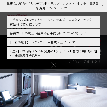
（ 重要なお知らせ ）リッチモンドホテルズ カスタマーセンター電話番
号変更について ほか
（ 重要なお知らせ ）リッチモンドホテルズ カスタマーセンター
電話番号変更について
We Love | 熊本市内・新市街・熊本城に好アクセス！リッチモンド
ホテル熊本新市街
会員カードの廃止＆会員移行手続きについてのお知らせ
Point
【いねや熊本】ランチ・ディナー営業休止について
We Love
ご連泊時の清掃スタイル 変更のお知らせ ～お客様と共に取り組
む地球環境保全活動～
こだわりのポイント