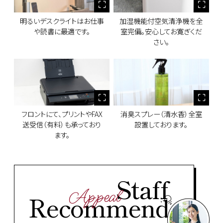
明るいデスクライトはお仕事
加湿機能付空気清浄機を全
や読書に最適です。
室完備。安心してお寛ぎくだ
さい。
フロントにて、プリントやFAX
消臭スプレー（清水香）全室
送受信（有料）も承っており
設置しております。
ます。
Staff
Appeal
Recommend