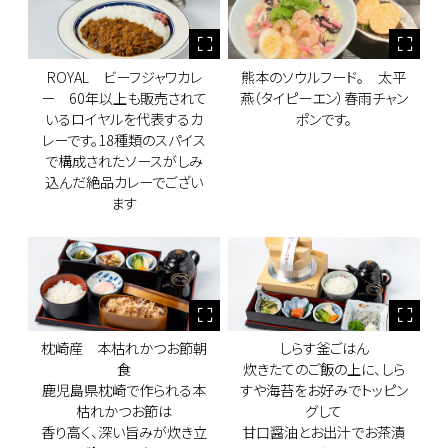
ROYAL ビーフジャワカレ
熊本のソウルフード。 太平
ー 60年以上も販売されて
燕（タイピーエン）春雨チャン
いるロイヤルを代表するカ
ポンです。
レーです。18種類のスパイス
で構成されたソースがしみ
込んだ絶品カレーでござい
ます
枕崎産 本枯れかつお節朝
しらす釜ごはん
食
炊きたてのご飯の上に、しら
鹿児島県枕崎で作られる本
すや海苔をお好みでトッピン
枯れかつお節は
グして
香り高く、深い旨みが炊き立
甘口醤油とお出汁でお茶漬