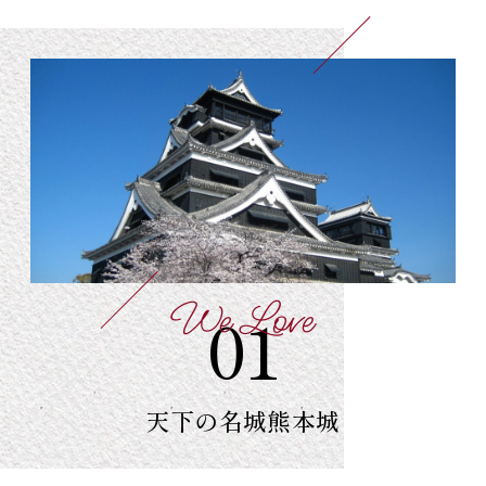
We Love
01
天下の名城
熊本城