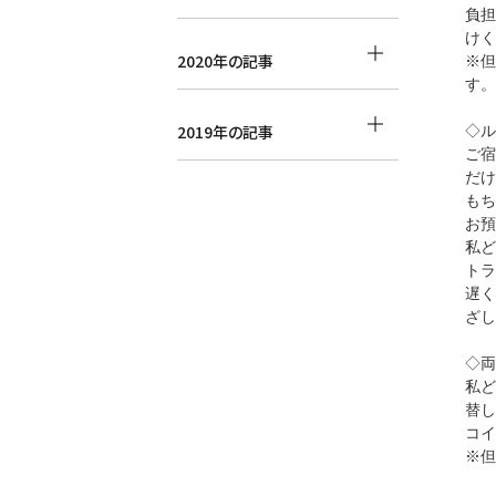
負担
けく
2020年の記事
※但
す。
2019年の記事
◇ル
ご宿
だけ
もち
お預
私ど
トラ
遅く
ざし
◇両
私ど
替し
コイ
※但