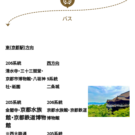
バス
東(京都駅)方向
206系統
西方向
清水寺・三十三間堂・
京都市博物館・八坂神
9系統
社・祇園
二条城
205系統
206系統
京都水族
金閣寺・
京都水族館・京都鉄道
館・京都鉄道博物
博物館
館
※西大路通
205系統