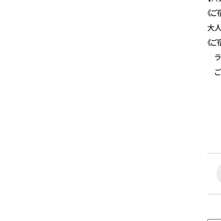
《ご
大人
《ご
ラン
ご朝