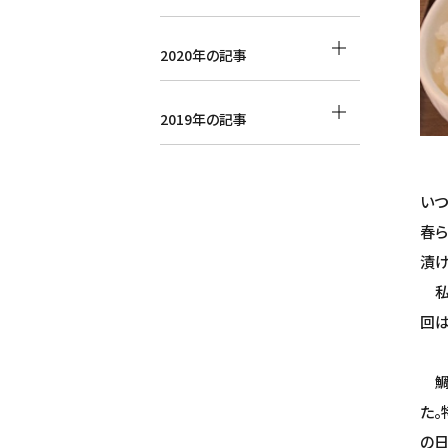
2020年の記事
2019年の記事
いつ
春ら
漬け
私は
回は
鯛を
た。
の日