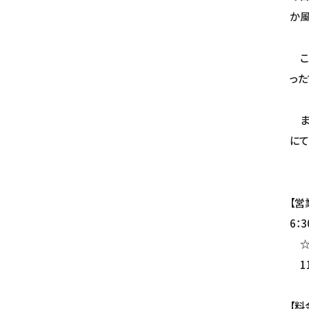
か風
こ
った
また
にて
【営
6：
☆
11
【料