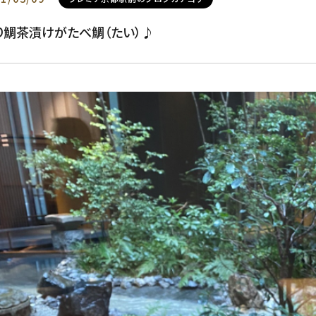
り鯛茶漬けがたべ鯛（たい）♪