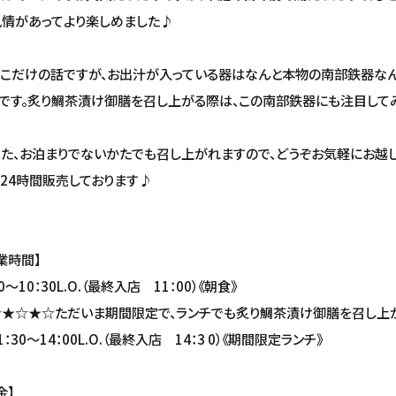
情があってより楽しめました♪
こだけの話ですが、お出汁が入っている器はなんと本物の南部鉄器なん
です。炙り鯛茶漬け御膳を召し上がる際は、この南部鉄器にも注目して
、お泊まりでないかたでも召し上がれますので、どうぞお気軽にお越し
24時間販売しております♪
業時間】
30～10：30L.O.（最終入店 11：00）《朝食》
★☆★☆ただいま期間限定で、ランチでも炙り鯛茶漬け御膳を召し上
：30～14：00L.O.（最終入店 14：3 0）《期間限定ランチ》
金】