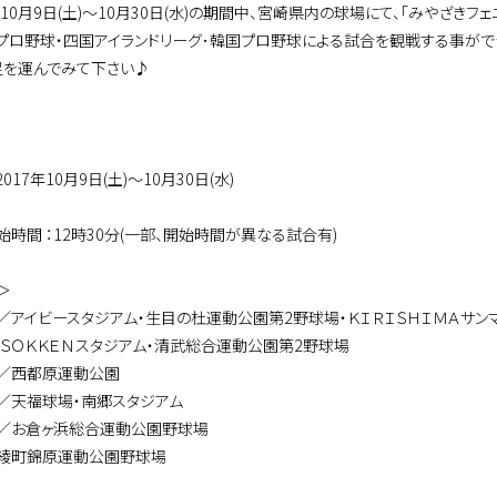
年10月9日(土)～10月30日(水)の期間中、宮崎県内の球場にて、「みやざきフ
プロ野球・四国アイランドリーグ･韓国プロ野球による試合を観戦する事がで
足を運んでみて下さい♪
2017年10月9日(土)～10月30日(水)
始時間 ：12時30分(一部、開始時間が異なる試合有)
＞
／アイビースタジアム・生目の杜運動公園第2野球場・ＫＩＲＩＳＨＩＭＡサンマ
・ＳＯＫＫＥＮスタジアム・清武総合運動公園第2野球場
／西都原運動公園
／天福球場・南郷スタジアム
／お倉ヶ浜総合運動公園野球場
綾町錦原運動公園野球場