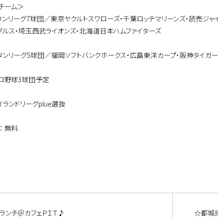
チーム＞
タンリーグ7球団／東京ヤクルトスワローズ・千葉ロッテマリーンズ・読売ジャイ
グルス・埼玉西武ライオンズ・北海道日本ハムファイターズ
タンリーグ5球団／福岡ソフトバンクホークス・広島東洋カープ・阪神タイガー
ロ野球3球団予定
ランドリーグplue選抜
： 無料
ランチ＠カフェＰＩＴ♪
☆都城