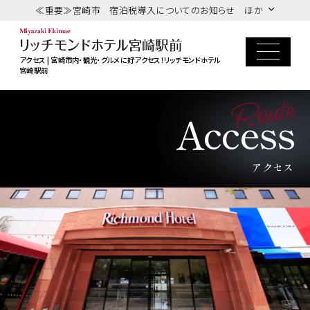
≪重要≫宮崎市 宿泊税導入についてのお知らせ ほか
アクセス | 宮崎市内・観光・グルメに好アクセス！リッチモンドホテル
宮崎駅前
Route
Access
アクセス