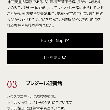
神武天皇の両親である、父・鵜鷀草葺不合尊（うがやふきあえ
ずのみこと）母・玉依姫命（タマヨリヒメ）も一緒に祀られている
ことから、家内安全や夫婦和合、安産・子宝のご利益、また神武
天皇が東征されたことにちなんで、必勝祈願や合格祈願に訪
れる参拝者も後を絶ちません。
Google Map
HPを見る
03
プレジール迎賓館
ハウスウエディングの結婚式場。
ホテルから徒歩2分程の場所にございます。
ホテル館1Fには美容室もございます。