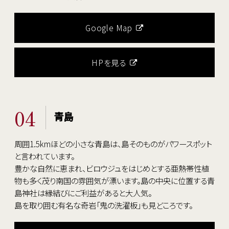
Google Map
HPを見る
04
青島
周囲1.5kmほどの小さな青島は、島そのものがパワースポット
と言われています。
豊かな自然に恵まれ、ビロウジュをはじめとする亜熱帯性植
物も多く茂り南国の雰囲気が漂います。島の中央に位置する青
島神社は縁結びにご利益があると大人気。
島を取り囲む有名な奇岩「鬼の洗濯板」も見どころです。