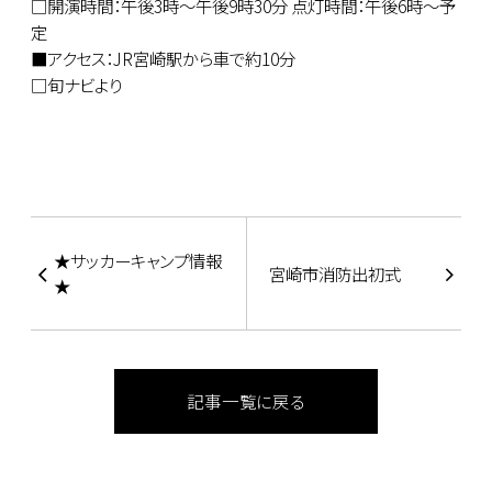
□開演時間：午後3時～午後9時30分 点灯時間：午後6時～予
定
■アクセス：JR宮崎駅から車で約10分
□旬ナビより
★サッカーキャンプ情報
宮崎市消防出初式
★
記事一覧に戻る