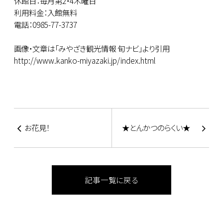
休館日：毎月第2・4木曜日
利用料金：入館無料
電話：0985-77-3737
画像・文章は「みやざき観光情報 旬ナビ」より引用
http://www.kanko-miyazaki.jp/index.html
お花見！
★とんかつのらくい★
記事一覧に戻る