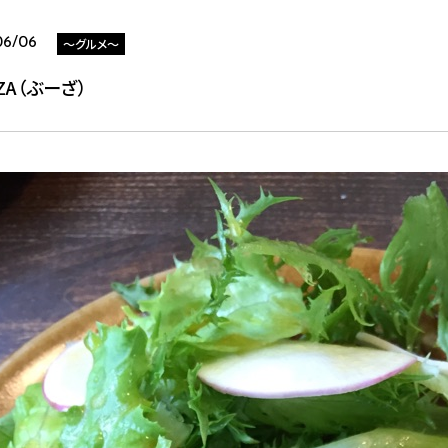
～グルメ～
06/06
ZA（ぶーざ）