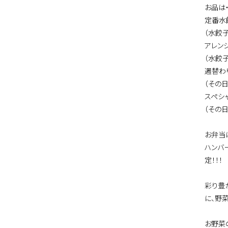
お品は・
定番水
（水餃
アレン
（水餃
週替わ
（その
スペシ
（その
お弁当
ハンバ
定！！！
彩り豊
に、野
お野菜