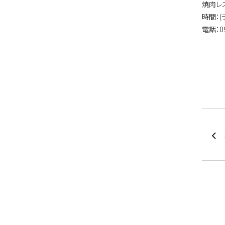
焼肉レ
時間：(ラ
電話：09