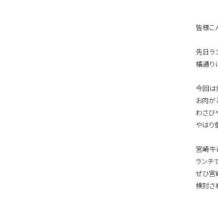
皆様こ
先日ラ
橘通り
今回は
お肉が
わさび
やはり
宮崎牛
ランチ
ぜひ宮
検討さ