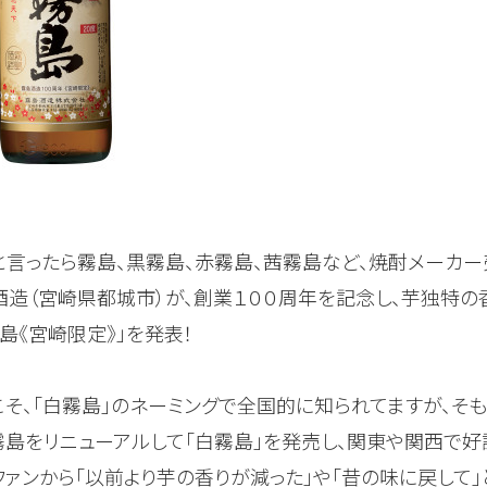
と言ったら霧島、黒霧島、赤霧島、茜霧島など、焼酎メーカ
酒造（宮崎県都城市）が、創業１００周年を記念し、芋独特
島《宮崎限定》」を発表！
こそ、「白霧島」のネーミングで全国的に知られてますが、そも
霧島をリニューアルして「白霧島」を発売し、関東や関西で好
ファンから「以前より芋の香りが減った」や「昔の味に戻して