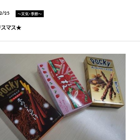
～天気・季節～
2/25
リスマス★