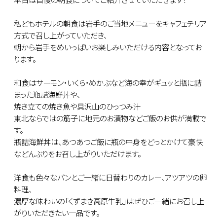
私どもホテルの朝食は岩手のご当地メニューをキャフェテリア
方式で召し上がっていただき、
朝から岩手をめいっぱいお楽しみいただける内容となってお
ります。
和食はサーモン・いくら・めかぶなど海の幸がギュッと瓶に詰
まった瓶詰海鮮丼や、
焼き立ての焼き魚や具沢山のひっつみ汁
東北ならではの筋子に地元のお漬物などご飯のお供が満載で
す。
瓶詰海鮮丼は、あつあつご飯に瓶の中身をどっとかけて豪快
などんぶりをお召し上がりいただけます。
洋食も色々なパンとご一緒に日替わりのカレー、アツアツの卵
料理、
濃厚な味わいの「くずまき高原牛乳」はぜひご一緒にお召し上
がりいただきたい一品です。