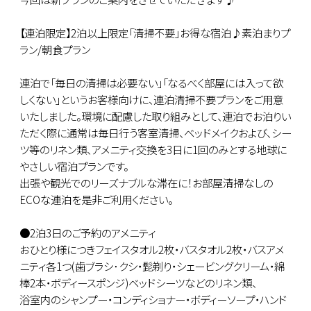
【連泊限定】2泊以上限定「清掃不要」お得な宿泊♪素泊まりプ
ラン/朝食プラン
連泊で「毎日の清掃は必要ない」「なるべく部屋には入って欲
しくない」というお客様向けに、連泊清掃不要プランをご用意
いたしました。環境に配慮した取り組みとして、連泊でお泊りい
ただく際に通常は毎日行う客室清掃、ベッドメイクおよび、シー
ツ等のリネン類、アメニティ交換を3日に1回のみとする地球に
やさしい宿泊プランです。
出張や観光でのリーズナブルな滞在に！お部屋清掃なしの
ECOな連泊を是非ご利用ください。
●2泊3日のご予約のアメニティ
おひとり様につきフェイスタオル2枚・バスタオル2枚・バスアメ
ニティ各1つ(歯ブラシ･クシ・髭剃り・シェービングクリーム・綿
棒2本・ボディースポンジ)ベッドシーツなどのリネン類、
浴室内のシャンプー・コンディショナー・ボディーソープ・ハンド