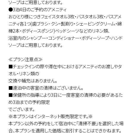
ソープはご用意しております。
●3泊4日のご予約のアメニティ
おひとり様につきフェイスタオル3枚・バスタオル3枚・バスアメ
ニティ各1つ(歯ブラシ･クシ・髭剃り・シェービングクリーム・綿
棒2本・ボディースポンジ)ベッドシーツなどのリネン類、
浴室内のシャンプー・コンディショナー・ボディーソープ・ハンド
ソープはご用意しております。
≪プラン注意点≫
■チェックインの際や滞在中におけるアメニティのお渡しやタ
オル・リネン類の
交換や補充はありません。
■連泊中の客室の清掃はございません。
■保健所の指導により3日に一度客室の清掃の必要があるた
め3泊までの予約限定
でございます。
※本プランはインターネット販売限定です。※
本プラン以外の予約をして宿泊中に「清掃不要」を選択した場
合、本プランを適用した価格に割引することはできかねます。