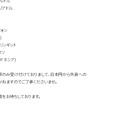
ルドル
リアドル
ウォン
)
リンギット
ペソ
ンドネシア)
幣のみ受け付けておりまして、日本円から外貨への
かねますのでご了承くださいませ。
用をお待ちしております。