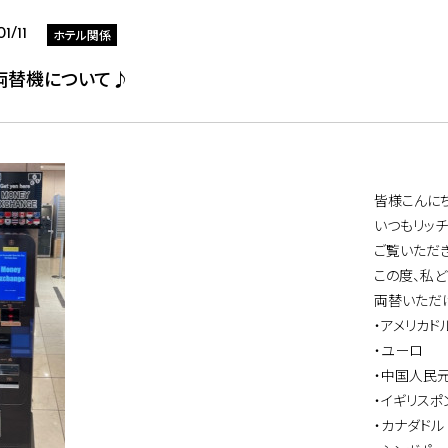
ホテル関係
1/11
両替機について♪
皆様こんに
いつもリッ
ご覧いただき
この度、私
両替いただ
・アメリカド
・ユーロ
・中国人民
・イギリスポ
・カナダドル