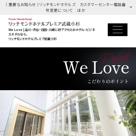
（ 重要なお知らせ ）リッチモンドホテルズ カスタマーセンター電話番
号変更について ほか
We Love | 品川・渋谷・羽田・川崎に好アクセスのホテル・ビジネ
スホテルなら、
リッチモンドホテルプレミア武蔵小杉
Point
We Love
こだわりのポイント