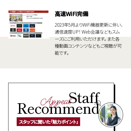
高速WiFi完備
2023年5月よりWiFi機器更新に伴い、
通信速度UP！ Web会議などもスム
ーズにご利用いただけます。
また各
種動画コンテンツなどもご視聴が可
能です。
Staff
Appeal
Recommend
スタッフに聞いた「魅力ポイント」