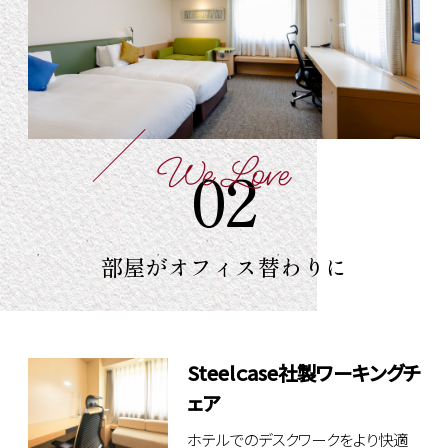
We Love
02
部屋が
オフィス替わりに
Steelｃase社製ワーキングチ
ェア
ホテルでのデスクワークをより快適