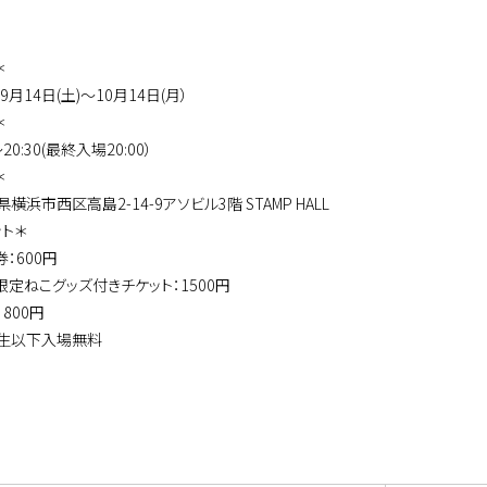
＊
年9月14日(土)～10月14日(月）
＊
～20:30(最終入場20:00）
＊
横浜市西区高島2-14-9アソビル3階 STAMP HALL
ット＊
：600円
限定ねこグッズ付きチケット：1500円
800円
生以下入場無料