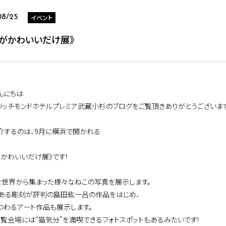
イベント
08/25
こがかわいいだけ展》
んにちは
リッチモンドホテルプレミア武蔵小杉のブログをご覧頂きありがとうございます
介するのは、9月に横浜で開かれる
がかわいいだけ展》です!
全世界から集まった様々なねこの写真を展示します。
ある彫刻が評判の島田紘一呂の作品をはじめ、
つわるアート作品も展示します。
展覧会場には“猫気分”を満喫できるフォトスポットもあるみたいです!