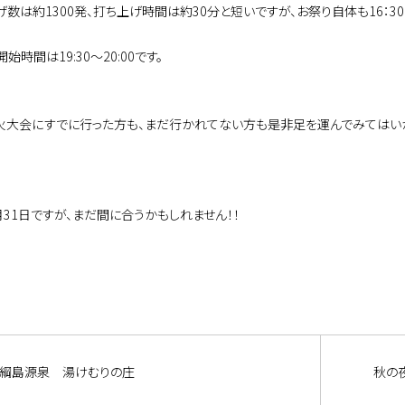
数は約1300発、打ち上げ時間は約30分と短いですが、お祭り自体も16：30か
始時間は19:30～20:00です。
火大会にすでに行った方も、まだ行かれてない方も是非足を運んでみてはい
月31日ですが、まだ間に合うかもしれません！！
綱島源泉 湯けむりの庄
秋の夜