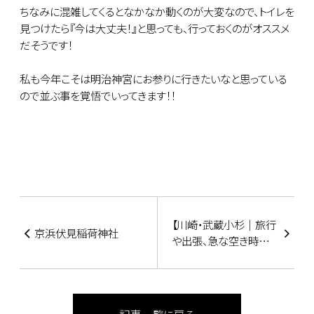
ちなみに混雑してくるとなかなか動くのが大変なので、トイレを
見つけたら『今は大丈夫！』と思っても、行っておくのがオススメ
だそうです！
私も今年こそは明治神宮にお参りに行きたいなと思っている
ので並ぶ事を覚悟でいってきます！！
【川崎・武蔵小杉｜旅行
京浜伏見稲荷神社
や出張、急な空き時間や
休憩など♪ホテルのデ
イユース（日帰り）の使
い方】