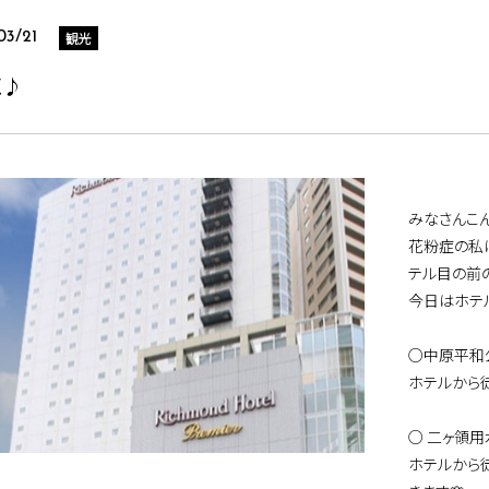
観光
03/21
く♪
みなさんこ
花粉症の私
テル目の前
今日はホテ
○中原平
ホテルから
○ 二ヶ領用
ホテルから