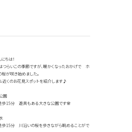
んにちは！
はつらいこの季節ですが、暖かくなったおかげで ホ
の桜が咲き始めました。
ル近くのお花見スポットを紹介します♪
和公園
徒歩15分 遊具もある大きな公園です🌸
水
徒歩15分 川沿いの桜を歩きながら眺めることがで