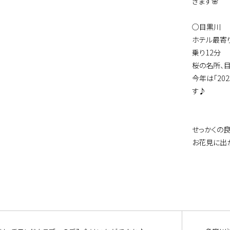
きます🌸
○目黒川
ホテル最寄
乗り12分
桜の名所、目
今年は「20
す♪
せっかくの
お花見に出