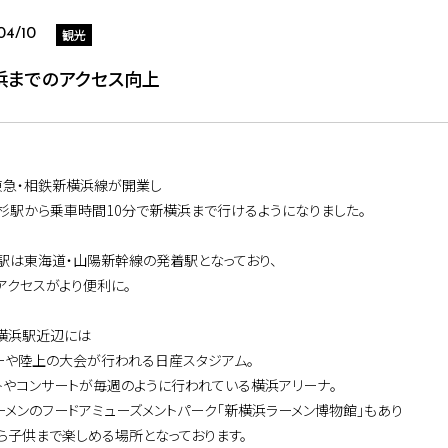
観光
04/10
浜までのアクセス向上
東急・相鉄新横浜線が開業し
杉駅から乗車時間10分で新横浜まで行けるようになりました。
駅は東海道・山陽新幹線の発着駅となっており、
アクセスがより便利に。
横浜駅近辺には
ーや陸上の大会が行われる日産スタジアム。
トやコンサートが毎週のように行われている横浜アリーナ。
ーメンのフードアミューズメントパーク「新横浜ラーメン博物館」もあり
ら子供まで楽しめる場所となっております。