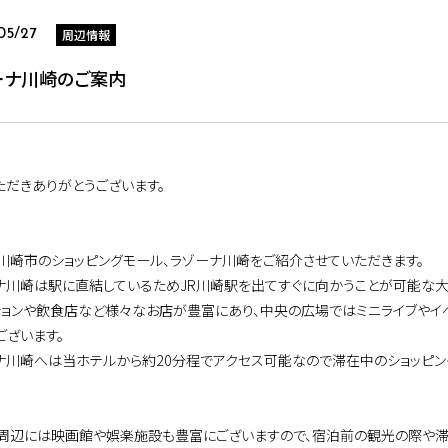
周辺情報
05/27
ーナ川崎のご案内
ただきありがとうございます。
川崎市のショッピングモール、ラゾーナ川崎をご紹介させていただきます。
ナ川崎は駅に直結しているためJR川崎駅を出てすぐに向かうことが可能な大
ションや飲食店など様々なお店が豊富にあり、中央の広場ではミニライブやイ
ございます。
ナ川崎へは当ホテルから約20分程でアクセス可能なので滞在中のショッピン
周辺には映画館や娯楽施設も豊富にございますので、宿泊前の観光の際や滞