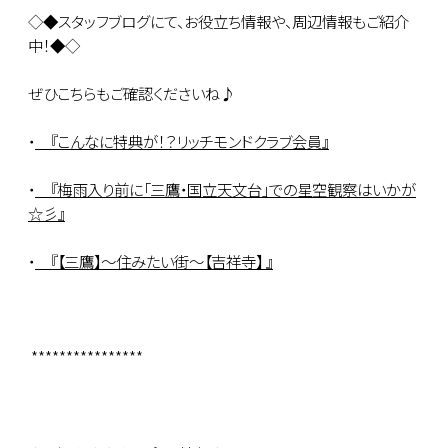
◇◆スタッフブログにて、お役立ち情報や、周辺情報もご紹介
中！◆◇
ぜひこちらもご確認くださいね♪
・
『こんなに特典が！？リッチモンドクラブ会員』
・
『梅雨入り前に「三鷹・国立天文台」での星空観察はいかが
☆彡』
・
『【三鷹】～住みたい街～【吉祥寺】 』
****************