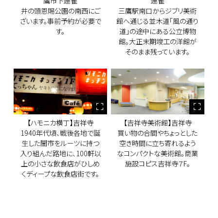
鷹市下連雀
連雀
井の頭恩賜公園の南西にご
三鷹駅南口からジブリ美術
ざいます。事前予約が必要で
館へ通じる並木道「風の通り
す。
道」の途中にある公立博物
館。大正末期竣工の洋館が
そのまま残っています。
【ハモニカ横丁】吉祥寺
【吉祥寺美術館】吉祥寺
1940年代頃、戦後各地で誕
買い物の合間やちょっとした
生した闇市をルーツに持つ
空き時間に立ち寄れるよう
入り組んだ路地に、100軒以
なコンパクトな美術館。商業
上の小さな飲食店がひしめ
施設コピス吉祥寺７F。
くディープな飲食店街です。