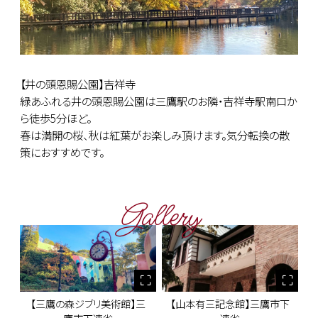
【井の頭恩賜公園】吉祥寺
緑あふれる井の頭恩賜公園は三鷹駅のお隣・吉祥寺駅南口か
ら徒歩5分ほど。
春は満開の桜、秋は紅葉がお楽しみ頂けます。気分転換の散
策におすすめです。
Gallery
【三鷹の森ジブリ美術館】三
【山本有三記念館】三鷹市下