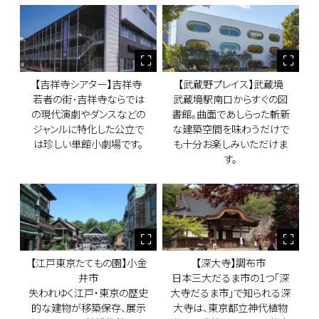
【吉祥寺シアター】吉祥寺
【武蔵野プレイス】武蔵境
若者の街･吉祥寺ならでは
武蔵境駅南口からすぐの図
の現代演劇やダンスなどの
書館。曲面であしらった斬新
ジャンルに特化した公立で
な建築空間を味わうだけで
は珍しい単館小劇場です。
も十分お楽しみいただけま
す。
【江戸東京たてもの園】小金
【深大寺】調布市
井市
日本三大だるま市の1つ「深
失われゆく江戸・東京の歴史
大寺だるま市」で知られる深
的な建物が移築保存、展示
大寺は、東京都立神代植物